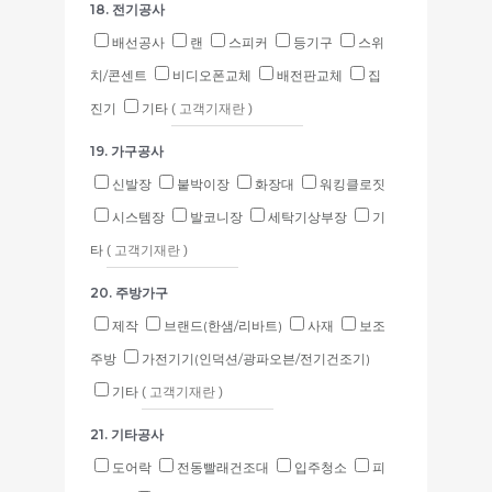
18. 전기공사
배선공사
랜
스피커
등기구
스위
치/콘센트
비디오폰교체
배전판교체
집
진기
기타
19. 가구공사
신발장
붙박이장
화장대
워킹클로짓
시스템장
발코니장
세탁기상부장
기
타
20. 주방가구
제작
브랜드(한샘/리바트)
사재
보조
주방
가전기기(인덕션/광파오븐/전기건조기)
기타
21. 기타공사
도어락
전동빨래건조대
입주청소
피