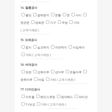
14. 필름공사
몰딩
걸레받이
문틀
문
샤시
현관문
방화문
가구
주방
기타
15. 도배공사
합지
실크벽지
자연벽지
수입벽지
기타
16. 바닥공사
장판
강화마루
강마루
온돌마루
원목마루
타일
기타
17. 디자인공사
아트월
웨인스콧팅
침대헤드
파티션
TV보강
기타