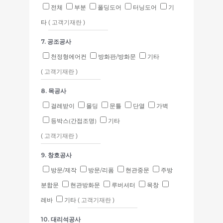
전체
부분
폴딩도어
터닝도어
기
타
7. 공조공사
천정형에어컨
방화판/방화문
기타
8. 목공사
걸레받이
몰딩
문틀
단열
가벽
등박스(간접조명)
기타
9. 창호공사
방문/제작
방문/리폼
현관중문
주방
분합문
현관방화문
루버셔터
목창
레바
기타
10. 대리석공사