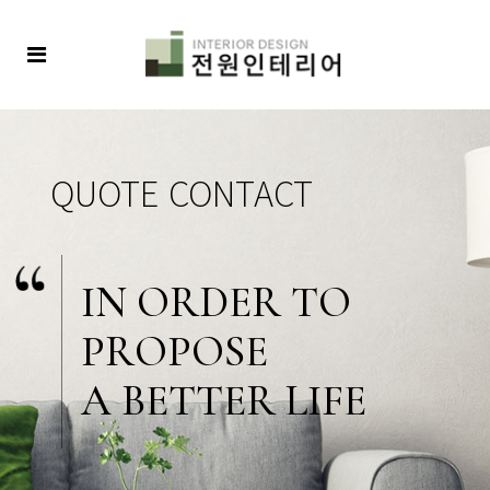
I
N
O
R
D
E
R
T
O
P
R
O
P
O
S
E
A
B
E
T
T
E
R
L
I
F
E