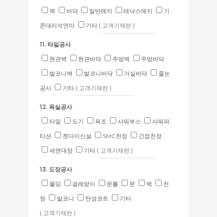
벽
바닥
일반메지
테낙스메지
기
존대리석연마
기타
11. 타일공사
현관벽
현관바닥
주방벽
주방바닥
발코니벽
발코니바닥
거실바닥
줄눈
공사
기타
12. 욕실공사
타일
도기
욕조
샤워부스
샤워파
티션
젠다이신설
SMC천정
간접천정
세면대장
기타
13. 도장공사
몰딩
걸레받이
문틀
문
벽
천
정
발코니
탄성코트
기타