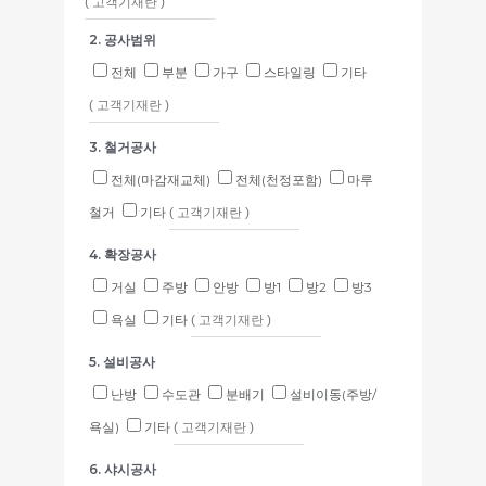
2. 공사범위
전체
부분
가구
스타일링
기타
3. 철거공사
전체(마감재교체)
전체(천정포함)
마루
철거
기타
4. 확장공사
거실
주방
안방
방1
방2
방3
욕실
기타
5. 설비공사
난방
수도관
분배기
설비이동(주방/
욕실)
기타
6. 샤시공사