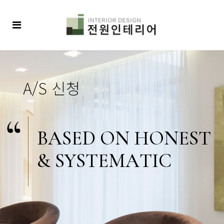
B
A
S
E
D
O
N
H
O
N
E
S
T
&
S
Y
S
T
E
M
A
T
I
C